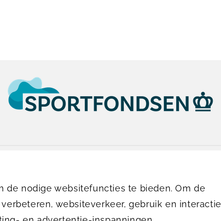
010-4136444
info.oostelijk@sportfondsen.nl
 de nodige websitefuncties te bieden. Om de
 verbeteren, websiteverkeer, gebruik en interactie
© Koninklijke Sportfondsen 2026
ting- en advertentie-inspanningen.