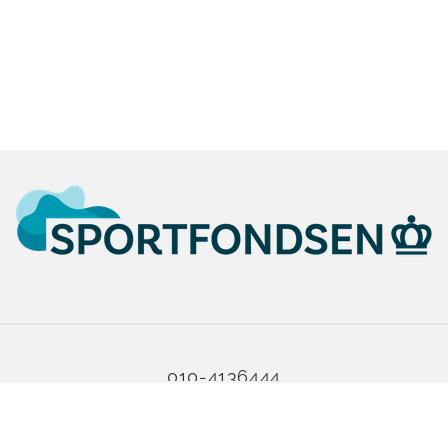
010-4136444
info.oostelijk@sportfondsen.nl