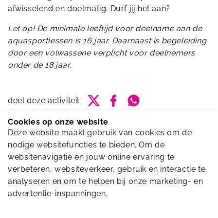
afwisselend en doelmatig. Durf jij het aan?
Let op! De minimale leeftijd voor deelname aan de
aquasportlessen is 16 jaar. Daarnaast is begeleiding
door een volwassene verplicht voor deelnemers
onder de 18 jaar.
Delen via Twitter
Delen via Facebook
Delen via Whatsapp
deel deze activiteit
Cookies op onze website
Van 20 juli t/m 30 augustus hebben wij een
Deze website maakt gebruik van cookies om de
zomerrooster.
nodige websitefuncties te bieden. Om de
Bekijk het rooster hieronder
websitenavigatie en jouw online ervaring te
verbeteren, websiteverkeer, gebruik en interactie te
Onze accommodatie is cashless.
analyseren en om te helpen bij onze marketing- en
Er kan bij ons alleen per pin of mobiel betaald
advertentie-inspanningen.
worden.