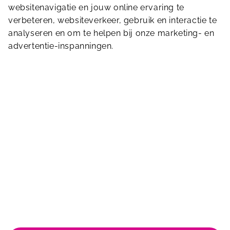
websitenavigatie en jouw online ervaring te
verbeteren, websiteverkeer, gebruik en interactie te
Stuur ons een bericht
analyseren en om te helpen bij onze marketing- en
advertentie-inspanningen.
Gerdesiaweg 480
3061 RA
Rotterdam
010-4136444
info.oostelijk@sportfondsen.nl